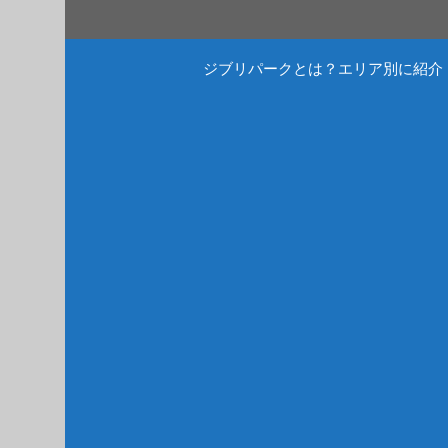
コ
ン
テ
ジブリパークとは？エリア別に紹介
ン
ツ
へ
ス
キ
ッ
プ