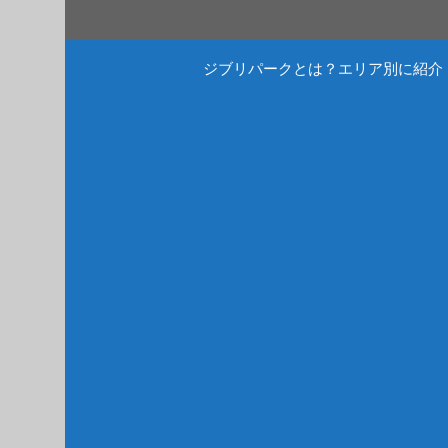
コ
ン
テ
ジブリパークとは？エリア別に紹介
ン
ツ
へ
ス
キ
ッ
プ