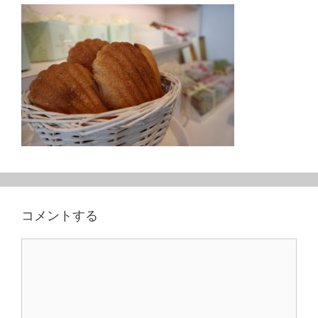
コメントする
コ
メ
ン
ト