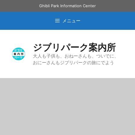
コ
Ghibli Park Information Center
ン
テ
メニュー
ン
ツ
へ
ジブリパーク案内所
ス
キ
大人も子供も、おねーさんも、ついでに、
おにーさんもジブリパークの旅にでよう
ッ
プ