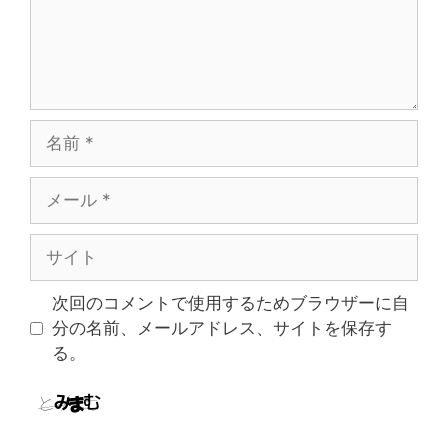
名
前
メ
ー
ル
サ
イ
ト
次回のコメントで使用するためブラウザーに自
分の名前、メールアドレス、サイトを保存す
る。