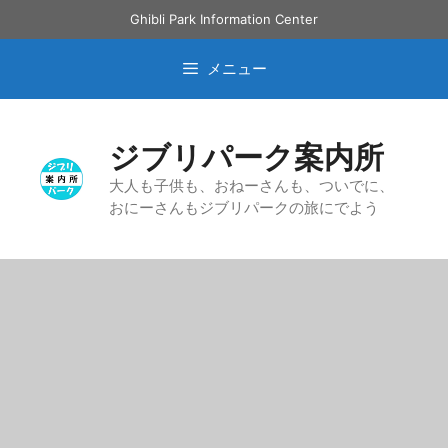
コ
Ghibli Park Information Center
ン
テ
メニュー
ン
ツ
へ
ジブリパーク案内所
ス
キ
大人も子供も、おねーさんも、ついでに、
おにーさんもジブリパークの旅にでよう
ッ
プ