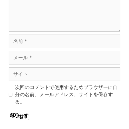
名
前
メ
ー
ル
サ
イ
ト
次回のコメントで使用するためブラウザーに自
分の名前、メールアドレス、サイトを保存す
る。