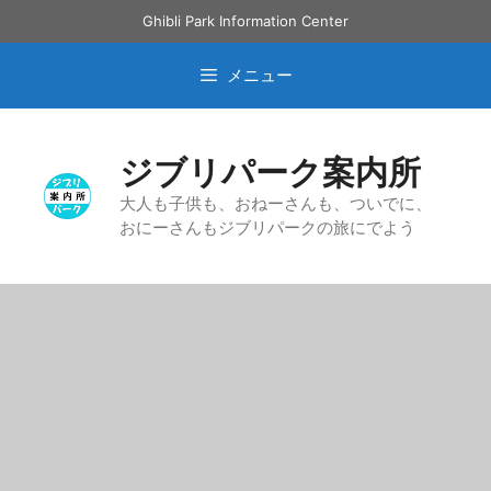
コ
Ghibli Park Information Center
ン
テ
メニュー
ン
ツ
へ
ジブリパーク案内所
ス
キ
大人も子供も、おねーさんも、ついでに、
おにーさんもジブリパークの旅にでよう
ッ
プ