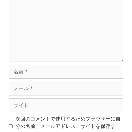
メ
ン
ト
名
前
メ
ー
ル
サ
イ
ト
次回のコメントで使用するためブラウザーに自
分の名前、メールアドレス、サイトを保存す