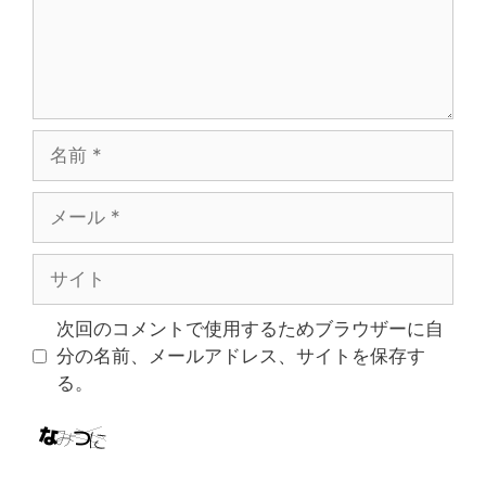
名
前
メ
ー
ル
サ
イ
ト
次回のコメントで使用するためブラウザーに自
分の名前、メールアドレス、サイトを保存す
る。