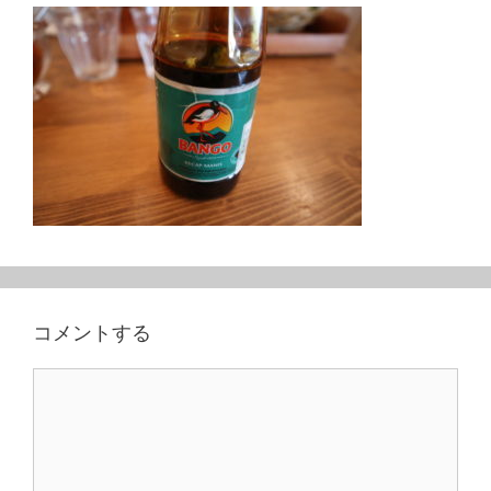
コメントする
コ
メ
ン
ト