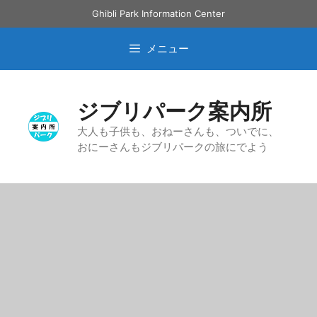
コ
Ghibli Park Information Center
ン
テ
メニュー
ン
ツ
へ
ジブリパーク案内所
ス
キ
大人も子供も、おねーさんも、ついでに、
おにーさんもジブリパークの旅にでよう
ッ
プ