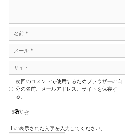
名
前
メ
ー
ル
サ
イ
ト
次回のコメントで使用するためブラウザーに自
分の名前、メールアドレス、サイトを保存す
る。
上に表示された文字を入力してください。