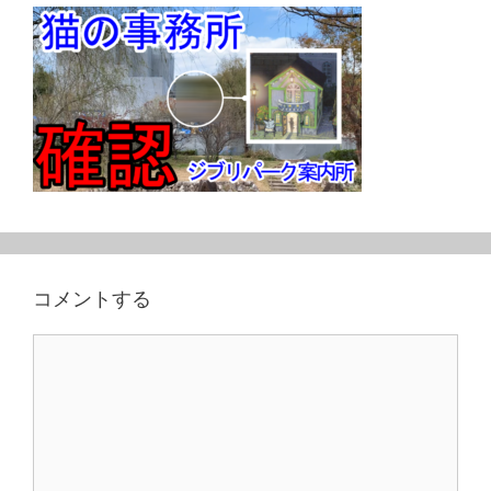
コメントする
コ
メ
ン
ト