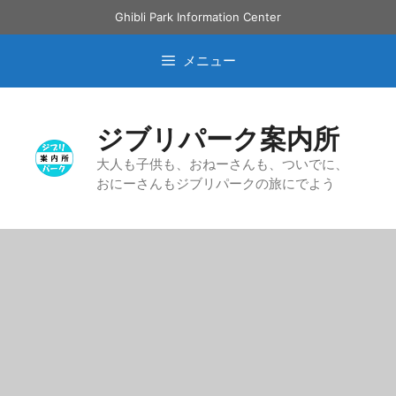
コ
Ghibli Park Information Center
ン
テ
メニュー
ン
ツ
へ
ジブリパーク案内所
ス
キ
大人も子供も、おねーさんも、ついでに、
おにーさんもジブリパークの旅にでよう
ッ
プ