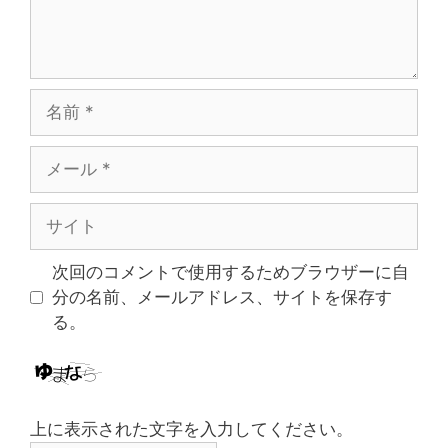
名
前
メ
ー
ル
サ
イ
ト
次回のコメントで使用するためブラウザーに自
分の名前、メールアドレス、サイトを保存す
る。
上に表示された文字を入力してください。