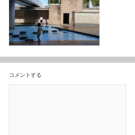
コメントする
コ
メ
ン
ト