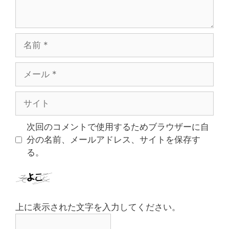
名
前
メ
ー
ル
サ
イ
ト
次回のコメントで使用するためブラウザーに自
分の名前、メールアドレス、サイトを保存す
る。
上に表示された文字を入力してください。