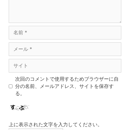
名
前
メ
ー
ル
サ
イ
ト
次回のコメントで使用するためブラウザーに自
分の名前、メールアドレス、サイトを保存す
る。
上に表示された文字を入力してください。