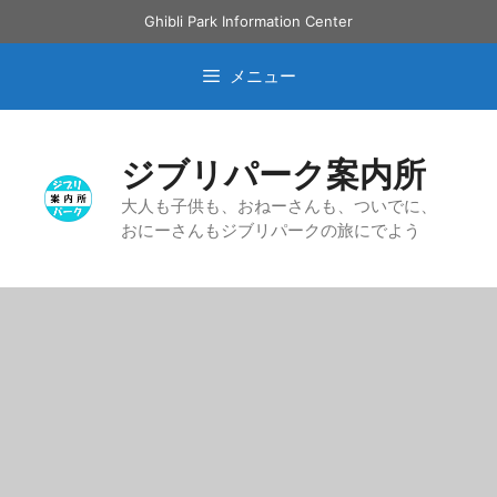
コ
Ghibli Park Information Center
ン
テ
メニュー
ン
ツ
へ
ジブリパーク案内所
ス
キ
大人も子供も、おねーさんも、ついでに、
おにーさんもジブリパークの旅にでよう
ッ
プ