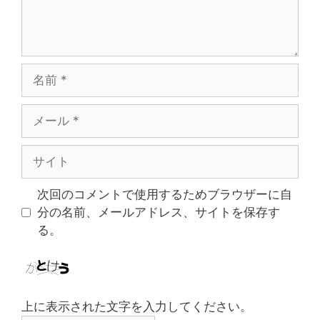
名
前
メ
ー
ル
サ
イ
ト
次回のコメントで使用するためブラウザーに自
分の名前、メールアドレス、サイトを保存す
る。
上に表示された文字を入力してください。