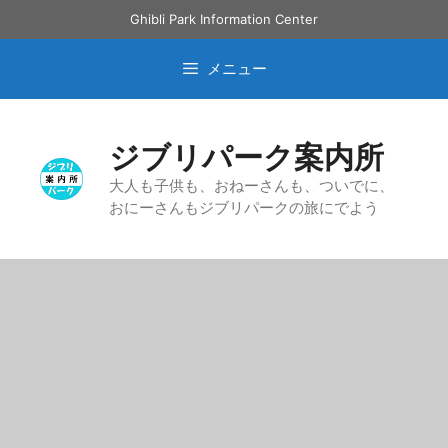
コ
Ghibli Park Information Center
ン
テ
メニュー
ン
ツ
へ
ジブリパーク案内所
ス
キ
大人も子供も、おねーさんも、ついでに、
おにーさんもジブリパークの旅にでよう
ッ
プ