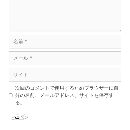
名
前
メ
ー
ル
サ
イ
ト
次回のコメントで使用するためブラウザーに自
分の名前、メールアドレス、サイトを保存す
る。