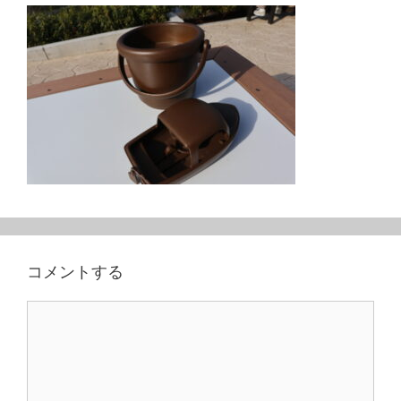
コメントする
コ
メ
ン
ト