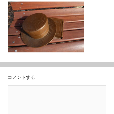
コメントする
コ
メ
ン
ト