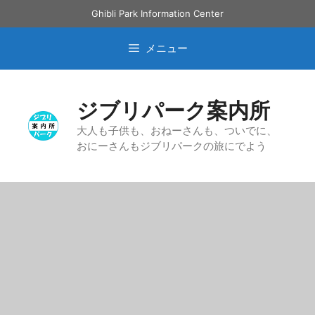
コ
Ghibli Park Information Center
ン
テ
メニュー
ン
ツ
へ
ジブリパーク案内所
ス
キ
大人も子供も、おねーさんも、ついでに、
おにーさんもジブリパークの旅にでよう
ッ
プ