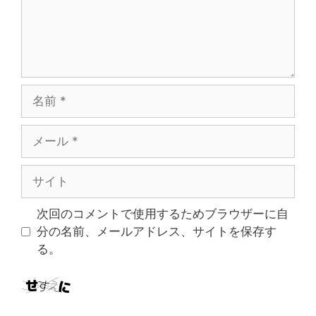
名
前
メ
ー
ル
サ
イ
ト
次回のコメントで使用するためブラウザーに自
分の名前、メールアドレス、サイトを保存す
る。