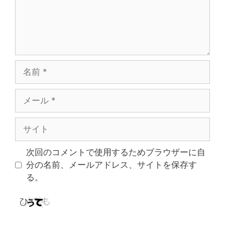
名
前
メ
ー
ル
サ
イ
ト
次回のコメントで使用するためブラウザーに自
分の名前、メールアドレス、サイトを保存す
る。