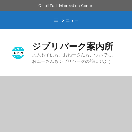
コ
Ghibli Park Information Center
ン
テ
メニュー
ン
ツ
へ
ジブリパーク案内所
ス
キ
大人も子供も、おねーさんも、ついでに、
おにーさんもジブリパークの旅にでよう
ッ
プ