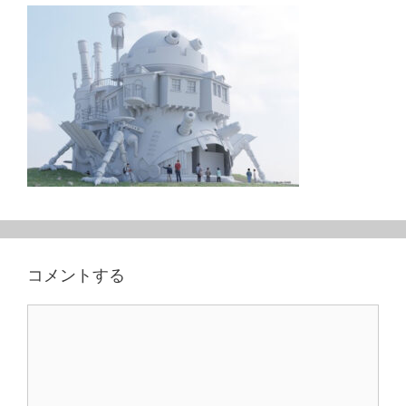
コメントする
コ
メ
ン
ト