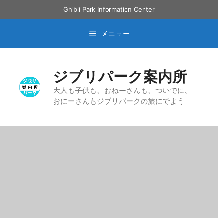
コ
Ghibli Park Information Center
ン
テ
メニュー
ン
ツ
へ
ジブリパーク案内所
ス
キ
大人も子供も、おねーさんも、ついでに、
おにーさんもジブリパークの旅にでよう
ッ
プ