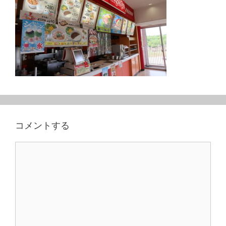
コメントする
コ
メ
ン
ト