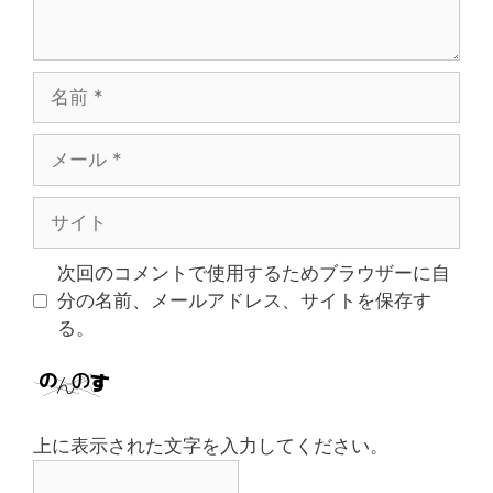
名
前
メ
ー
ル
サ
イ
ト
次回のコメントで使用するためブラウザーに自
分の名前、メールアドレス、サイトを保存す
る。
上に表示された文字を入力してください。