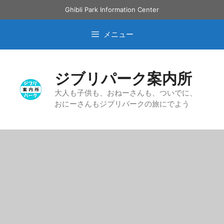
コ
Ghibli Park Information Center
ン
テ
メニュー
ン
ツ
へ
ジブリパーク案内所
ス
キ
大人も子供も、おねーさんも、ついでに、
おにーさんもジブリパークの旅にでよう
ッ
プ