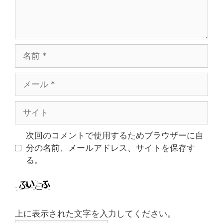
名
前
メ
ー
ル
サ
イ
ト
次回のコメントで使用するためブラウザーに自
分の名前、メールアドレス、サイトを保存す
る。
上に表示された文字を入力してください。