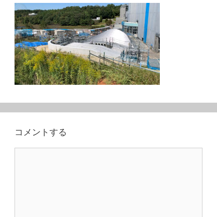
コメントする
コ
メ
ン
ト