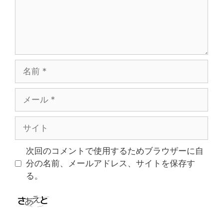
名
前
メ
ー
ル
サ
イ
ト
次回のコメントで使用するためブラウザーに自
分の名前、メールアドレス、サイトを保存す
る。