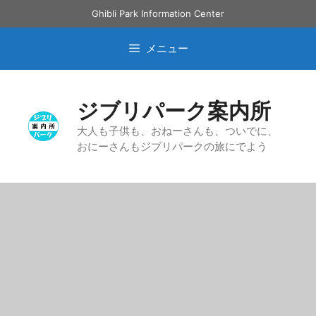
コ
Ghibli Park Information Center
ン
テ
メニュー
ン
ツ
へ
ジブリパーク案内所
ス
キ
大人も子供も、おねーさんも、ついでに、
おにーさんもジブリパークの旅にでよう
ッ
プ