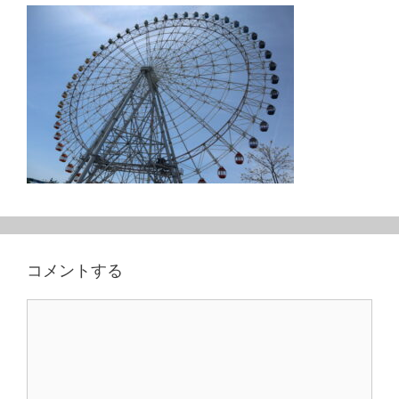
コメントする
コ
メ
ン
ト