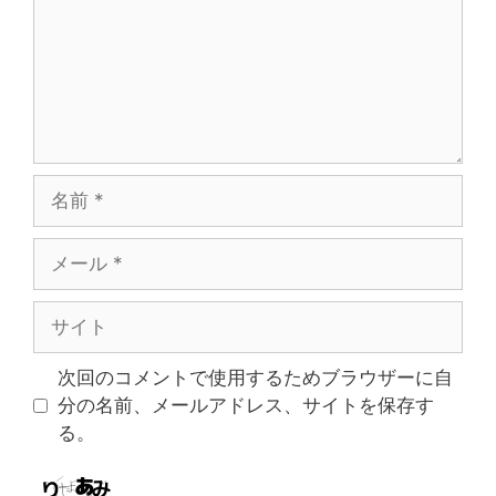
ト
名
前
メ
ー
ル
サ
イ
ト
次回のコメントで使用するためブラウザーに自
分の名前、メールアドレス、サイトを保存す
る。