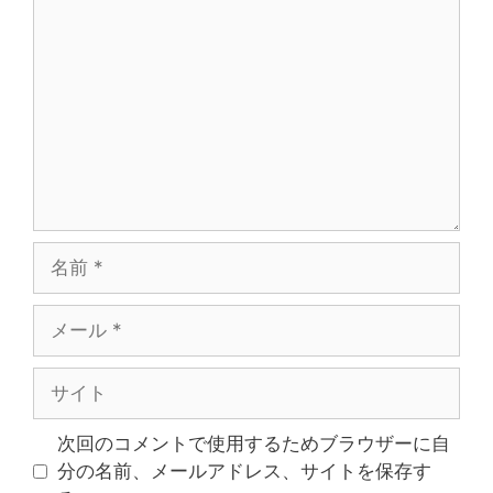
メ
ン
ト
名
前
メ
ー
ル
サ
イ
ト
次回のコメントで使用するためブラウザーに自
分の名前、メールアドレス、サイトを保存す