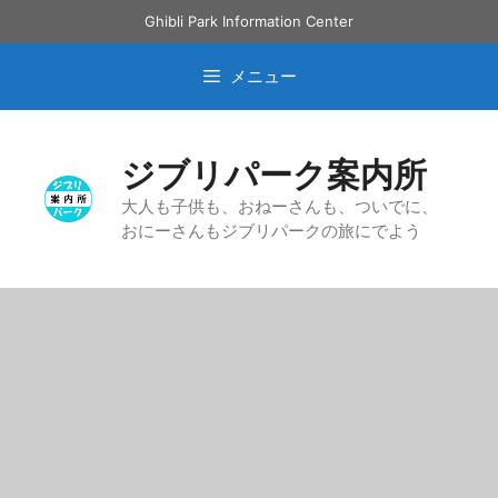
コ
Ghibli Park Information Center
ン
テ
メニュー
ン
ツ
へ
ジブリパーク案内所
ス
キ
大人も子供も、おねーさんも、ついでに、
おにーさんもジブリパークの旅にでよう
ッ
プ