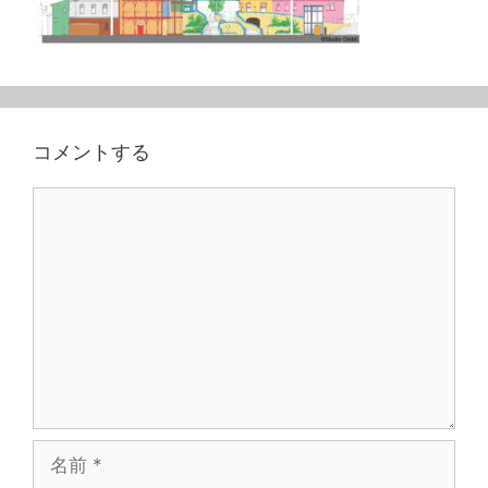
コメントする
コ
メ
ン
ト
名
前