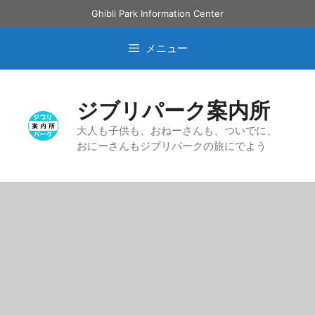
コ
Ghibli Park Information Center
ン
テ
メニュー
ン
ツ
へ
ジブリパーク案内所
ス
キ
大人も子供も、おねーさんも、ついでに、
おにーさんもジブリパークの旅にでよう
ッ
プ