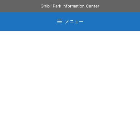
コ
Ghibli Park Information Center
ン
テ
メニュー
ン
ツ
へ
ス
キ
ッ
プ