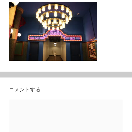
コメントする
コ
メ
ン
ト