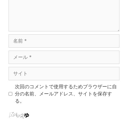
名
前
メ
ー
ル
サ
イ
ト
次回のコメントで使用するためブラウザーに自
分の名前、メールアドレス、サイトを保存す
る。