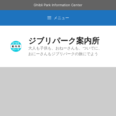
コ
Ghibli Park Information Center
ン
テ
メニュー
ン
ツ
へ
ジブリパーク案内所
ス
キ
大人も子供も、おねーさんも、ついでに、
おにーさんもジブリパークの旅にでよう
ッ
プ