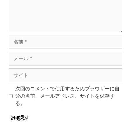
名
前
メ
ー
ル
サ
イ
ト
次回のコメントで使用するためブラウザーに自
分の名前、メールアドレス、サイトを保存す
る。