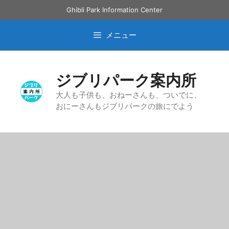
コ
Ghibli Park Information Center
ン
テ
メニュー
ン
ツ
へ
ジブリパーク案内所
ス
キ
大人も子供も、おねーさんも、ついでに、
おにーさんもジブリパークの旅にでよう
ッ
プ