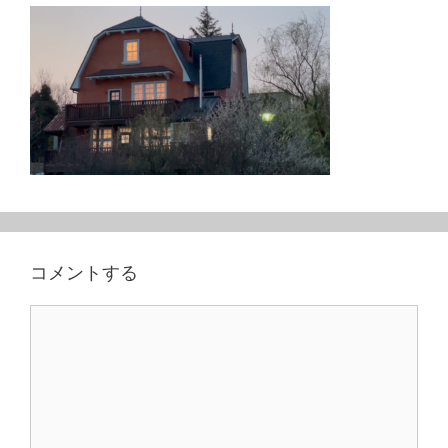
コメントする
コ
メ
ン
ト